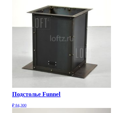
Подстолье Funnel
₽
84,300