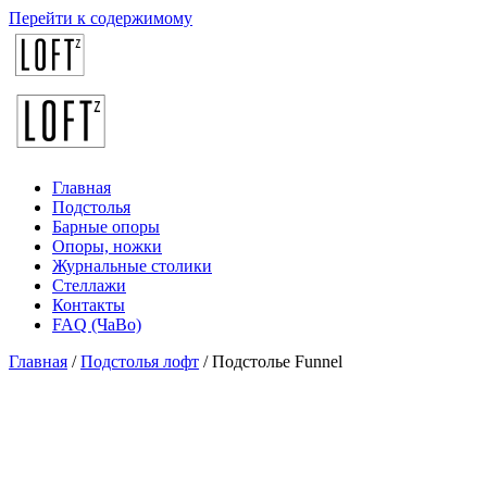
Перейти к содержимому
Главная
Подстолья
Барные опоры
Опоры, ножки
Журнальные столики
Стеллажи
Контакты
FAQ (ЧаВо)
Главная
/
Подстолья лофт
/ Подстолье Funnel