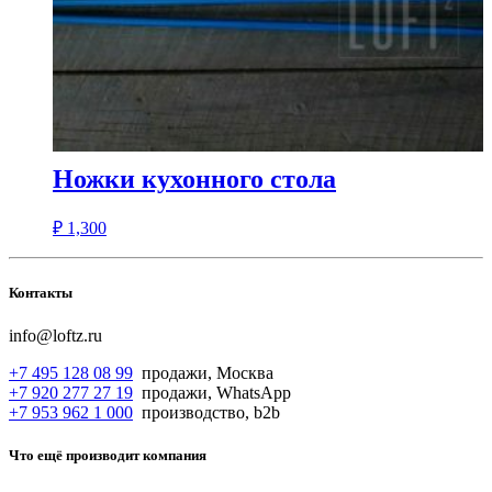
Ножки кухонного стола
₽
1,300
Контакты
info@loftz.ru
+7 495 128 08 99
продажи, Москва
+7 920 277 27 19
продажи, WhatsApp
+7 953 962 1 000
производство, b2b
Что ещё производит компания