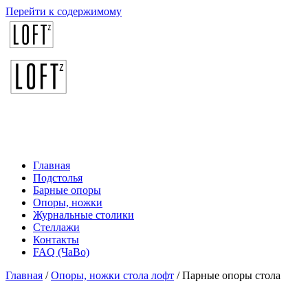
Перейти к содержимому
Главная
Подстолья
Барные опоры
Опоры, ножки
Журнальные столики
Стеллажи
Контакты
FAQ (ЧаВо)
Главная
/
Опоры, ножки стола лофт
/ Парные опоры стола