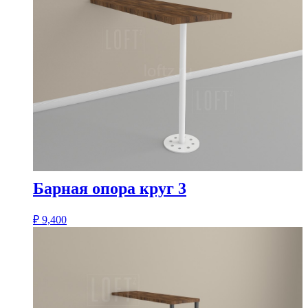
Барная опора круг 3
₽
9,400